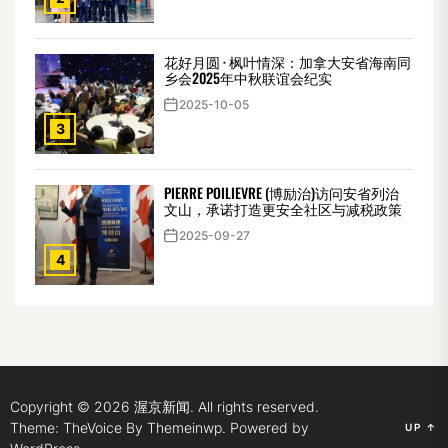
花好月圆 · 枫叶情深：加拿大安省海南同
乡会2025年中秋联谊会纪实
2025-10-05
3
PIERRE POILIEVRE (博励治)访问安省列治
文山，承诺打造更安全社区与减税政策
2025-09-27
4
Copyright © 2026
渥京新闻.
All rights reserved.
Theme: TheVoice By
Themeinwp.
Powered by
UP
↑