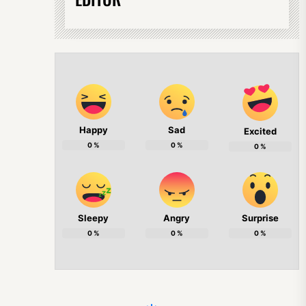
Happy
Sad
Excited
0
%
0
%
0
%
Sleepy
Angry
Surprise
0
%
0
%
0
%