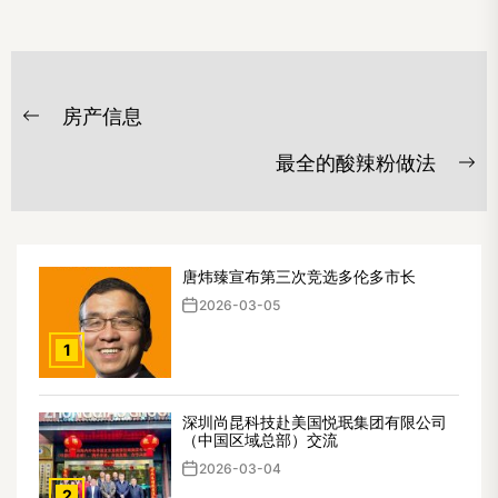
文
房产信息
章
Previous
post:
导
最全的酸辣粉做法
Ne
航
po
唐炜臻宣布第三次竞选多伦多市长
2026-03-05
1
深圳尚昆科技赴美国悦珉集团有限公司
（中国区域总部）交流
2026-03-04
2