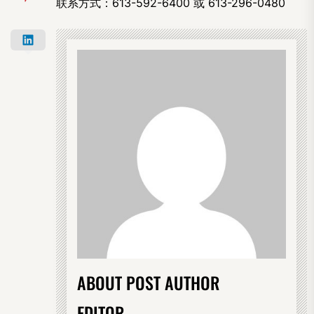
联系方式：613-592-6400 或 613-296-0480
ABOUT POST AUTHOR
EDITOR