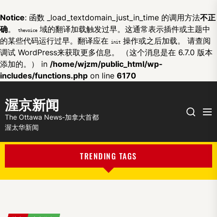
Notice
: 函数 _load_textdomain_just_in_time 的调用方法
不正
确
。
域的翻译加载触发过早。这通常表示插件或主题中
thevoice
的某些代码运行过早。翻译应在
操作或之后加载。 请查阅
init
调试 WordPress
来获取更多信息。 （这个消息是在 6.7.0 版本
添加的。） in
/home/wjzm/public_html/wp-
includes/functions.php
on line
6170
渥京新闻
Me
Search
The Ottawa News-加拿大首都
渥太华新闻
TRENDING TAGS