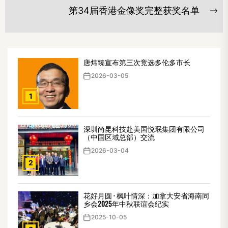
post:
导
第34届香港金像奖完整获奖名单
Ne
航
po
唐炜臻宣布第三次竞选多伦多市长
2026-03-05
1
深圳尚昆科技赴美国悦珉集团有限公司
（中国区域总部）交流
2026-03-04
2
花好月圆 · 枫叶情深：加拿大安省海南同
乡会2025年中秋联谊会纪实
2025-10-05