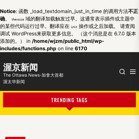
Notice
: 函数 _load_textdomain_just_in_time 的调用方法
不正
确
。
域的翻译加载触发过早。这通常表示插件或主题中
thevoice
的某些代码运行过早。翻译应在
操作或之后加载。 请查阅
init
调试 WordPress
来获取更多信息。 （这个消息是在 6.7.0 版本
添加的。） in
/home/wjzm/public_html/wp-
includes/functions.php
on line
6170
渥京新闻
Me
Search
The Ottawa News-加拿大首都
渥太华新闻
TRENDING TAGS