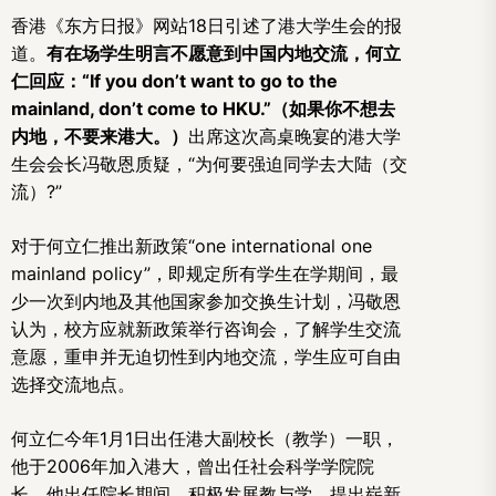
香港《东方日报》网站18日引述了港大学生会的报
道。
有在场学生明言不愿意到中国内地交流，何立
仁回应：“If you don’t want to go to the
mainland, don’t come to HKU.”（如果你不想去
内地，不要来港大。）
出席这次高桌晚宴的港大学
生会会长冯敬恩质疑，“为何要强迫同学去大陆（交
流）?”
对于何立仁推出新政策“one international one
mainland policy”，即规定所有学生在学期间，最
少一次到内地及其他国家参加交换生计划，冯敬恩
认为，校方应就新政策举行咨询会，了解学生交流
意愿，重申并无迫切性到内地交流，学生应可自由
选择交流地点。
何立仁今年1月1日出任港大副校长（教学）一职，
他于2006年加入港大，曾出任社会科学学院院
长。他出任院长期间，积极发展教与学，提出崭新