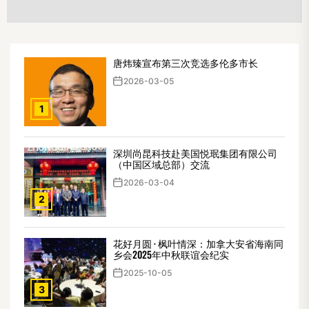
Ne
航
po
唐炜臻宣布第三次竞选多伦多市长
2026-03-05
1
深圳尚昆科技赴美国悦珉集团有限公司
（中国区域总部）交流
2026-03-04
2
花好月圆 · 枫叶情深：加拿大安省海南同
乡会2025年中秋联谊会纪实
2025-10-05
3