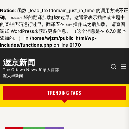
Notice
: 函数 _load_textdomain_just_in_time 的调用方法
不正
确
。
域的翻译加载触发过早。这通常表示插件或主题中
thevoice
的某些代码运行过早。翻译应在
操作或之后加载。 请查阅
init
调试 WordPress
来获取更多信息。 （这个消息是在 6.7.0 版本
添加的。） in
/home/wjzm/public_html/wp-
includes/functions.php
on line
6170
渥京新闻
Me
Search
The Ottawa News-加拿大首都
渥太华新闻
TRENDING TAGS