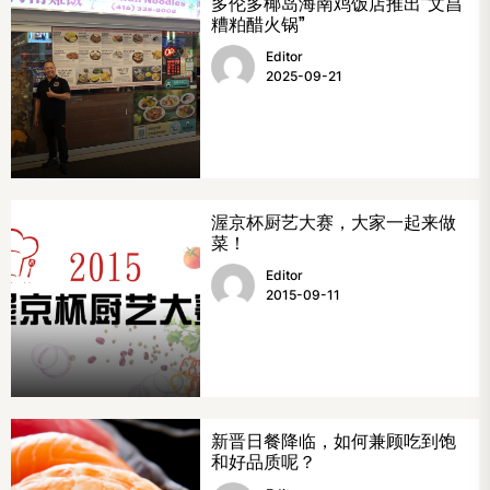
多伦多椰岛海南鸡饭店推出“文昌
糟粕醋火锅”
Editor
2025-09-21
渥京杯厨艺大赛，大家一起来做
菜！
Editor
2015-09-11
新晋日餐降临，如何兼顾吃到饱
和好品质呢？