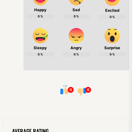
Happy
Sad
Excited
0
%
0
%
0
%
Sleepy
Angry
Surprise
0
%
0
%
0
%
0
0
AVERAGE RATING