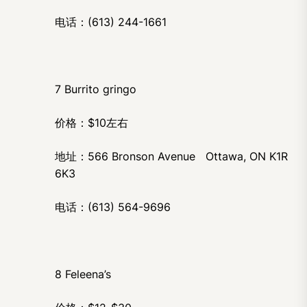
电话：(613) 244-1661
7 Burrito gringo
价格：$10左右
地址：566 Bronson Avenue Ottawa, ON K1R
6K3
电话：(613) 564-9696
8 Feleena’s