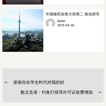
中国移民加拿大排第二 推动房市
Editor
2015-04-20
文
谢谢你在学生时代对我的好
章
Previous
post:
导
魁北克省：钓鱼打猎等许可证收费增加
Ne
航
po