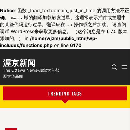
Notice
: 函数 _load_textdomain_just_in_time 的调用方法
不正
确
。
域的翻译加载触发过早。这通常表示插件或主题中
thevoice
的某些代码运行过早。翻译应在
操作或之后加载。 请查阅
init
调试 WordPress
来获取更多信息。 （这个消息是在 6.7.0 版本
添加的。） in
/home/wjzm/public_html/wp-
includes/functions.php
on line
6170
渥京新闻
Me
Search
The Ottawa News-加拿大首都
渥太华新闻
TRENDING TAGS