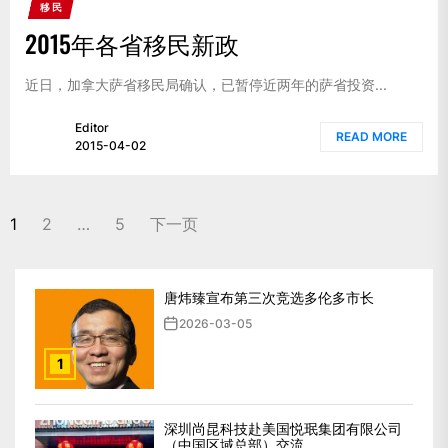
移民
2015年各省移民新政
近日，加拿大萨省移民局确认，已暂停近两年的萨省投资...
Editor
READ MORE
2015-04-02
文
1
2
…
5
下一页
章
分
唐炜臻宣布第三次竞选多伦多市长
页
2026-03-05
1
深圳尚昆科技赴美国悦珉集团有限公司
（中国区域总部）交流