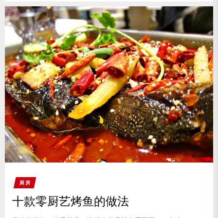
厨房
十款零厨艺烤鱼的做法