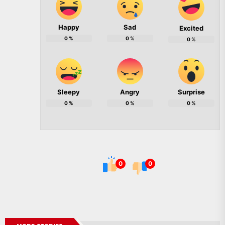
Happy
Sad
Excited
0
%
0
%
0
%
Sleepy
Angry
Surprise
0
%
0
%
0
%
0
0