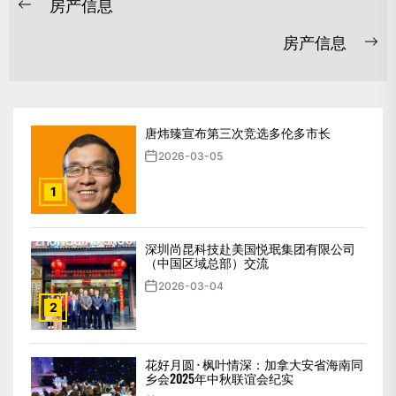
房产信息
章
Previous
post:
导
房产信息
Ne
航
po
唐炜臻宣布第三次竞选多伦多市长
2026-03-05
1
深圳尚昆科技赴美国悦珉集团有限公司
（中国区域总部）交流
2026-03-04
2
花好月圆 · 枫叶情深：加拿大安省海南同
乡会2025年中秋联谊会纪实