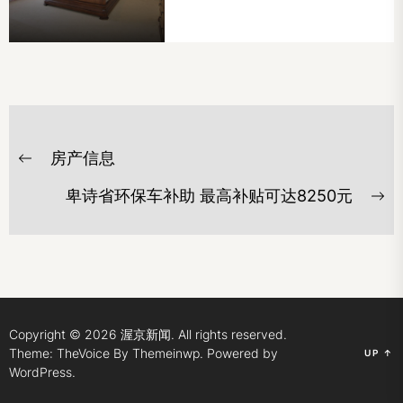
文
房产信息
章
Previous
post:
导
卑诗省环保车补助 最高补贴可达8250元
Ne
航
po
Copyright © 2026
渥京新闻.
All rights reserved.
Theme: TheVoice By
Themeinwp.
Powered by
UP
↑
WordPress.