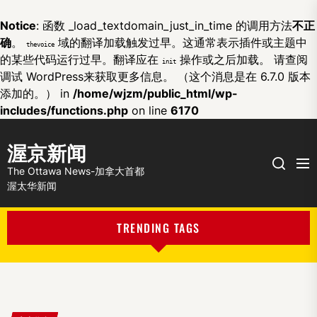
Notice
: 函数 _load_textdomain_just_in_time 的调用方法
不正
确
。
域的翻译加载触发过早。这通常表示插件或主题中
thevoice
的某些代码运行过早。翻译应在
操作或之后加载。 请查阅
init
调试 WordPress
来获取更多信息。 （这个消息是在 6.7.0 版本
添加的。） in
/home/wjzm/public_html/wp-
includes/functions.php
on line
6170
渥京新闻
Me
Search
The Ottawa News-加拿大首都
渥太华新闻
TRENDING TAGS