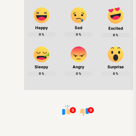
Happy
Sad
Excited
0
%
0
%
0
%
Sleepy
Angry
Surprise
0
%
0
%
0
%
0
0