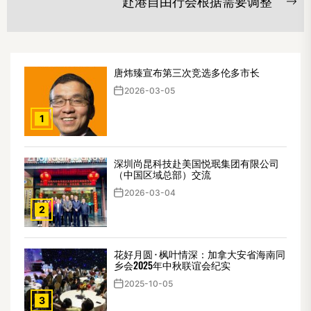
赴港自由行会根据需要调整
航
Ne
po
唐炜臻宣布第三次竞选多伦多市长
2026-03-05
1
深圳尚昆科技赴美国悦珉集团有限公司
（中国区域总部）交流
2026-03-04
2
花好月圆 · 枫叶情深：加拿大安省海南同
乡会2025年中秋联谊会纪实
2025-10-05
3