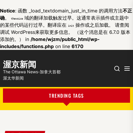
Notice
: 函数 _load_textdomain_just_in_time 的调用方法
不正
确
。
域的翻译加载触发过早。这通常表示插件或主题中
thevoice
的某些代码运行过早。翻译应在
操作或之后加载。 请查阅
init
调试 WordPress
来获取更多信息。 （这个消息是在 6.7.0 版本
添加的。） in
/home/wjzm/public_html/wp-
includes/functions.php
on line
6170
渥京新闻
Me
Search
The Ottawa News-加拿大首都
渥太华新闻
TRENDING TAGS