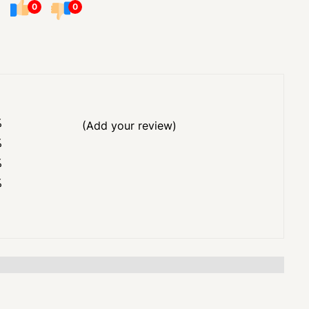
0
0
%
(Add your review)
%
%
%
%