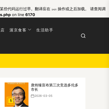
的某些代码运行过早。翻译应在
操作或之后加载。 请查阅
调
init
ns.php
on line
6170
网店
渥京食客
生活助手
Search
唐炜臻宣布第三次竞选多伦多
市长
2026-03-05
1