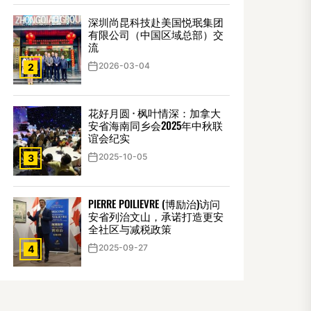
深圳尚昆科技赴美国悦珉集团
有限公司（中国区域总部）交
流
2026-03-04
2
花好月圆 · 枫叶情深：加拿大
安省海南同乡会2025年中秋联
谊会纪实
2025-10-05
3
PIERRE POILIEVRE (博励治)访问
安省列治文山，承诺打造更安
全社区与减税政策
2025-09-27
4