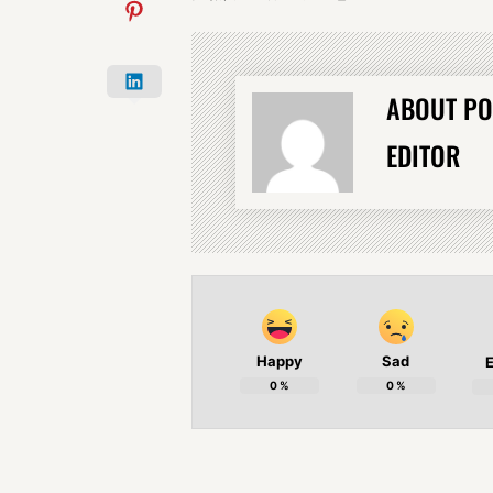
ABOUT PO
EDITOR
Happy
Sad
E
0
%
0
%