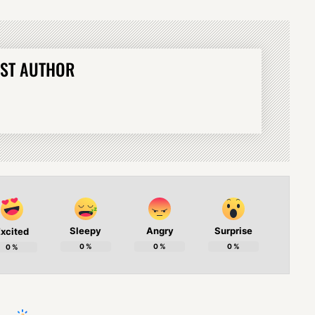
ST AUTHOR
Sleepy
Angry
Surprise
xcited
0
%
0
%
0
%
0
%