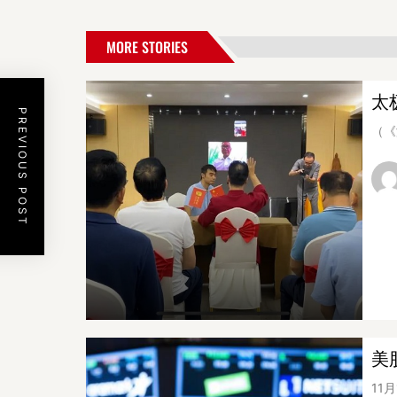
MORE STORIES
太
PREVIOUS POST
（《
美
11