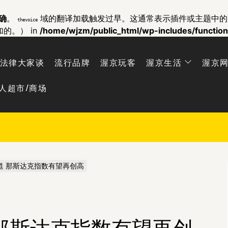
确
。
域的翻译加载触发过早。这通常表示插件或主题中
thevoice
加的。） in
/home/wjzm/public_html/wp-includes/functio
法律大家谈
流行品牌
渥京玩客
渥京生活
渥京
人超市/商场
甦 那斯达克指数有望再创高
那斯达克指数有望再创