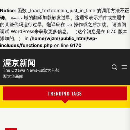
Notice
: 函数 _load_textdomain_just_in_time 的调用方法
不正
确
。
域的翻译加载触发过早。这通常表示插件或主题中
thevoice
的某些代码运行过早。翻译应在
操作或之后加载。 请查阅
init
调试 WordPress
来获取更多信息。 （这个消息是在 6.7.0 版本
添加的。） in
/home/wjzm/public_html/wp-
includes/functions.php
on line
6170
渥京新闻
Me
Search
The Ottawa News-加拿大首都
渥太华新闻
TRENDING TAGS