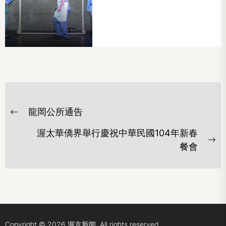
文
龍岡公所通告
章
Previous
post:
导
渥太華僑界舉行慶祝中華民國104年新春
Ne
餐會
航
po
Copyright © 2026
渥京新闻.
All rights reserved.