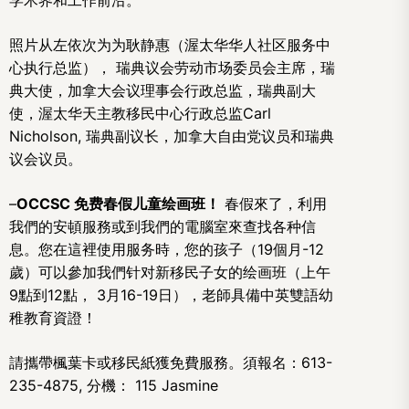
学术界和工作前沿。
照片从左依次为为耿静惠（渥太华华人社区服务中
心执行总监）， 瑞典议会劳动市场委员会主席，瑞
典大使，加拿大会议理事会行政总监，瑞典副大
使，渥太华天主教移民中心行政总监Carl
Nicholson, 瑞典副议长，加拿大自由党议员和瑞典
议会议员。
–
OCCSC
免费
春假
儿童绘画班！
春假來了，利用
我們的安頓服務或到我們的電腦室來查找各种信
息。您在這裡使用服务時，您的孩子（19個月-12
歲）可以參加我們针对新移民子女的绘画班（上午
9點到12點， 3月16-19日），老師具備中英雙語幼
稚教育資證！
請攜帶楓葉卡或移民紙獲免費服務。須報名：613-
235-4875, 分機： 115 Jasmine