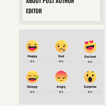
ABOUT POST AUTHOR
EDITOR
Happy
Sad
Excited
0
%
0
%
0
%
Sleepy
Angry
Surprise
0
%
0
%
0
%