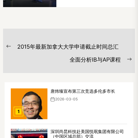
文
2015年最新加拿大大学申请截止时间总汇
章
Previous
post:
导
全面分析IB与AP课程
Ne
航
po
唐炜臻宣布第三次竞选多伦多市长
2026-03-05
1
深圳尚昆科技赴美国悦珉集团有限公司
（中国区域总部）交流