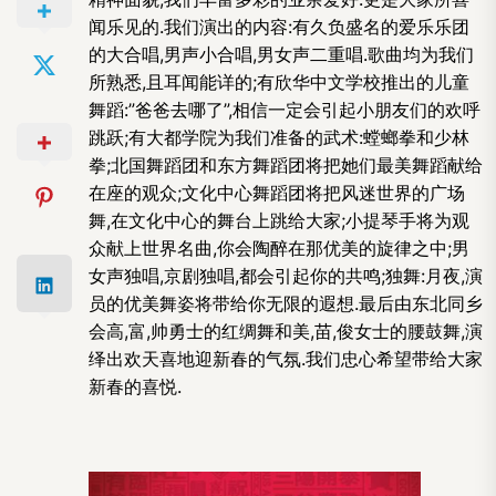
闻乐见的.我们演出的内容:有久负盛名的爱乐乐团
的大合唱,男声小合唱,男女声二重唱.歌曲均为我们
所熟悉,且耳闻能详的;有欣华中文学校推出的儿童
舞蹈:”爸爸去哪了”,相信一定会引起小朋友们的欢呼
跳跃;有大都学院为我们准备的武术:螳螂拳和少林
拳;北国舞蹈团和东方舞蹈团将把她们最美舞蹈献给
在座的观众;文化中心舞蹈团将把风迷世界的广场
舞,在文化中心的舞台上跳给大家;小提琴手将为观
众献上世界名曲,你会陶醉在那优美的旋律之中;男
女声独唱,京剧独唱,都会引起你的共鸣;独舞:月夜,演
员的优美舞姿将带给你无限的遐想.最后由东北同乡
会高,富,帅勇士的红绸舞和美,苗,俊女士的腰鼓舞,演
绎出欢天喜地迎新春的气氛.我们忠心希望带给大家
新春的喜悦.