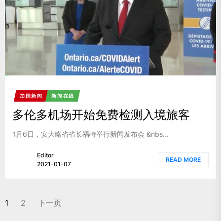
加国新闻
新闻在线
多伦多机场开始免费检测入境旅客
1月6日，安大略省省长福特举行新闻发布会 &nbs...
Editor
READ MORE
2021-01-07
文
1
2
下一页
章