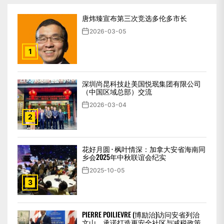
分
唐炜臻宣布第三次竞选多伦多市长
页
2026-03-05
1
深圳尚昆科技赴美国悦珉集团有限公司
（中国区域总部）交流
2026-03-04
2
花好月圆 · 枫叶情深：加拿大安省海南同
乡会2025年中秋联谊会纪实
2025-10-05
3
PIERRE POILIEVRE (博励治)访问安省列治
文山，承诺打造更安全社区与减税政策